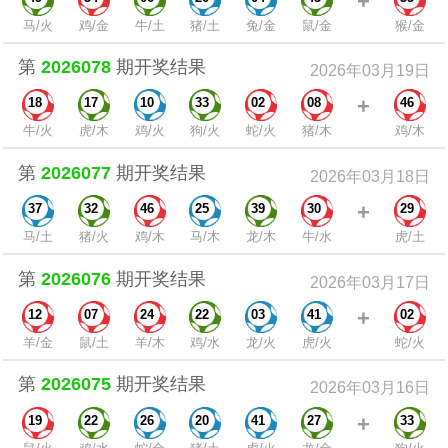
+
马/火
鸡/金
牛/土
猪/土
兔/金
鼠/金
猴/金
第
2026078
期开奖结果
2026年03月19日
+
18
17
10
33
02
08
46
牛/火
虎/木
鸡/火
狗/火
蛇/火
猪/木
鸡/木
第
2026077
期开奖结果
2026年03月18日
+
37
32
46
25
39
30
29
马/土
猪/火
鸡/木
马/木
龙/木
牛/水
虎/土
第
2026076
期开奖结果
2026年03月17日
+
12
07
24
22
03
41
02
羊/金
鼠/土
羊/木
鸡/水
龙/火
虎/火
蛇/火
第
2026075
期开奖结果
2026年03月16日
+
19
22
26
20
41
27
33