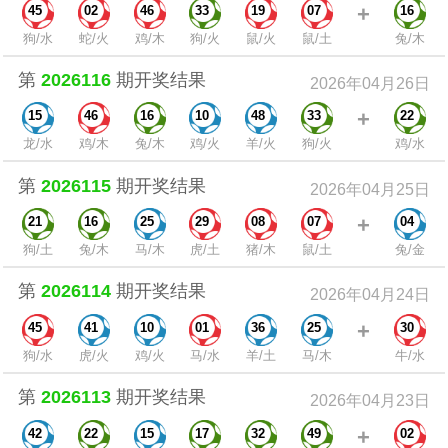
+
45
02
46
33
19
07
16
狗/水
蛇/火
鸡/木
狗/火
鼠/火
鼠/土
兔/木
第
2026116
期开奖结果
2026年04月26日
+
15
46
16
10
48
33
22
龙/水
鸡/木
兔/木
鸡/火
羊/火
狗/火
鸡/水
第
2026115
期开奖结果
2026年04月25日
+
21
16
25
29
08
07
04
狗/土
兔/木
马/木
虎/土
猪/木
鼠/土
兔/金
第
2026114
期开奖结果
2026年04月24日
+
45
41
10
01
36
25
30
狗/水
虎/火
鸡/火
马/水
羊/土
马/木
牛/水
第
2026113
期开奖结果
2026年04月23日
+
42
22
15
17
32
49
02