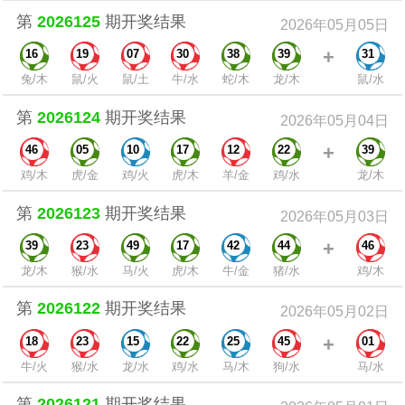
第
2026125
期开奖结果
2026年05月05日
+
16
19
07
30
38
39
31
兔/木
鼠/火
鼠/土
牛/水
蛇/木
龙/木
鼠/水
第
2026124
期开奖结果
2026年05月04日
+
46
05
10
17
12
22
39
鸡/木
虎/金
鸡/火
虎/木
羊/金
鸡/水
龙/木
第
2026123
期开奖结果
2026年05月03日
+
39
23
49
17
42
44
46
龙/木
猴/水
马/火
虎/木
牛/金
猪/水
鸡/木
第
2026122
期开奖结果
2026年05月02日
+
18
23
15
22
25
45
01
牛/火
猴/水
龙/水
鸡/水
马/木
狗/水
马/水
第
2026121
期开奖结果