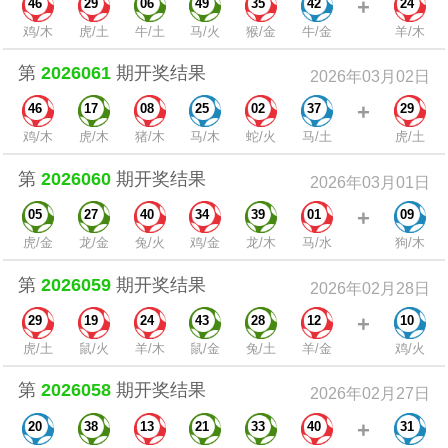
+
46
29
06
49
35
42
24
鸡/木
虎/土
牛/土
马/火
猴/金
牛/金
羊/木
第
2026061
期开奖结果
2026年03月02日
+
46
17
08
25
02
37
29
鸡/木
虎/木
猪/木
马/木
蛇/火
马/土
虎/土
第
2026060
期开奖结果
2026年03月01日
+
05
27
40
34
39
01
09
虎/金
龙/金
兔/火
鸡/金
龙/木
马/水
狗/木
第
2026059
期开奖结果
2026年02月28日
+
29
19
24
43
28
12
10
虎/土
鼠/火
羊/木
鼠/金
兔/土
羊/金
鸡/火
第
2026058
期开奖结果
2026年02月27日
+
20
38
13
21
33
40
31