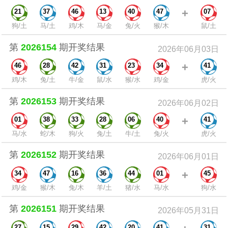
+
21
37
46
13
40
47
07
狗/土
马/土
鸡/木
马/金
兔/火
猴/木
鼠/土
第
2026154
期开奖结果
2026年06月03日
+
46
28
42
31
23
34
41
鸡/木
兔/土
牛/金
鼠/水
猴/水
鸡/金
虎/火
第
2026153
期开奖结果
2026年06月02日
+
01
38
33
28
06
40
41
马/水
蛇/木
狗/火
兔/土
牛/土
兔/火
虎/火
第
2026152
期开奖结果
2026年06月01日
+
34
47
16
36
44
01
45
鸡/金
猴/木
兔/木
羊/土
猪/水
马/水
狗/水
第
2026151
期开奖结果
2026年05月31日
27
15
29
42
20
41
31