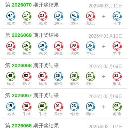
第
2026070
期开奖结果
2026年03月11日
+
47
17
23
10
41
07
25
猴/木
虎/木
猴/水
鸡/火
虎/火
鼠/土
马/木
第
2026069
期开奖结果
2026年03月10日
+
23
16
10
34
08
36
24
猴/水
兔/木
鸡/火
鸡/金
猪/木
羊/土
羊/木
第
2026068
期开奖结果
2026年03月09日
+
49
02
01
26
38
21
23
马/火
蛇/火
马/水
蛇/金
蛇/木
狗/土
猴/水
第
2026067
期开奖结果
2026年03月08日
+
15
30
06
01
26
09
05
龙/水
牛/水
牛/土
马/水
蛇/金
狗/木
虎/金
第
2026066
期开奖结果
2026年03月07日