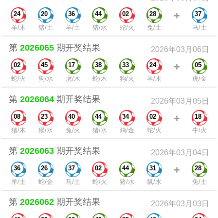
+
24
20
36
44
02
28
37
羊/木
猪/土
羊/土
猪/水
蛇/火
兔/土
马/土
第
2026065
期开奖结果
2026年03月06日
+
02
45
17
38
33
24
05
蛇/火
狗/水
虎/木
蛇/木
狗/火
羊/木
虎/金
第
2026064
期开奖结果
2026年03月05日
+
08
23
40
44
34
02
18
猪/木
猴/水
兔/火
猪/水
鸡/金
蛇/火
牛/火
第
2026063
期开奖结果
2026年03月04日
+
36
26
37
02
44
31
28
羊/土
蛇/金
马/土
蛇/火
猪/水
鼠/水
兔/土
第
2026062
期开奖结果
2026年03月03日