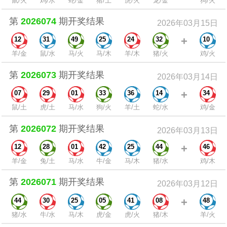
鼠/火
鸡/水
蛇/金
猪/土
虎/火
龙/金
狗/火
第
2026074
期开奖结果
2026年03月15日
+
12
31
49
25
24
32
10
羊/金
鼠/水
马/火
马/木
羊/木
猪/火
鸡/火
第
2026073
期开奖结果
2026年03月14日
+
07
29
01
33
36
14
34
鼠/土
虎/土
马/水
狗/火
羊/土
蛇/水
鸡/金
第
2026072
期开奖结果
2026年03月13日
+
12
28
01
42
25
44
46
羊/金
兔/土
马/水
牛/金
马/木
猪/水
鸡/木
第
2026071
期开奖结果
2026年03月12日
+
44
30
25
05
41
08
48
猪/水
牛/水
马/木
虎/金
虎/火
猪/木
羊/火