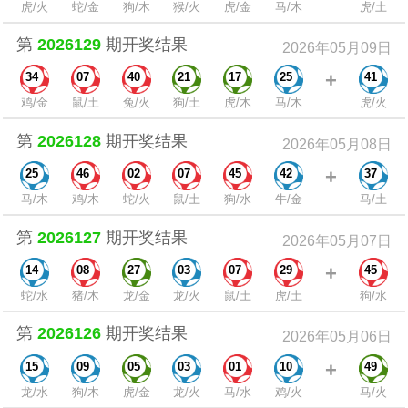
虎/火
蛇/金
狗/木
猴/火
虎/金
马/木
虎/土
第
2026129
期开奖结果
2026年05月09日
+
34
07
40
21
17
25
41
鸡/金
鼠/土
兔/火
狗/土
虎/木
马/木
虎/火
第
2026128
期开奖结果
2026年05月08日
+
25
46
02
07
45
42
37
马/木
鸡/木
蛇/火
鼠/土
狗/水
牛/金
马/土
第
2026127
期开奖结果
2026年05月07日
+
14
08
27
03
07
29
45
蛇/水
猪/木
龙/金
龙/火
鼠/土
虎/土
狗/水
第
2026126
期开奖结果
2026年05月06日
+
15
09
05
03
01
10
49
龙/水
狗/木
虎/金
龙/火
马/水
鸡/火
马/火