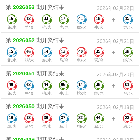
第
2026053
期开奖结果
2026年02月22日
+
16
12
33
17
41
18
15
兔/木
羊/金
狗/火
虎/木
虎/火
牛/火
龙/水
第
2026052
期开奖结果
2026年02月21日
+
15
46
14
13
40
35
38
龙/水
鸡/木
蛇/水
马/金
兔/火
猴/金
蛇/木
第
2026051
期开奖结果
2026年02月20日
+
40
42
44
06
14
38
01
兔/火
牛/金
猪/水
牛/土
蛇/水
蛇/木
马/水
第
2026050
期开奖结果
2026年02月19日
+
10
13
30
37
33
44
23
鸡/火
马/金
牛/水
马/土
狗/火
猪/水
猴/水
第
2026049
期开奖结果