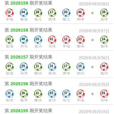
第
2026159
期开奖结果
2026年06月08日
+
12
04
28
17
20
46
39
羊/金
兔/金
兔/土
虎/木
猪/土
鸡/木
龙/木
第
2026158
期开奖结果
2026年06月07日
+
43
48
03
01
12
23
16
鼠/金
羊/火
龙/火
马/水
羊/金
猴/水
兔/木
第
2026157
期开奖结果
2026年06月06日
+
43
25
11
31
17
10
40
鼠/金
马/木
猴/火
鼠/水
虎/木
鸡/火
兔/火
第
2026156
期开奖结果
2026年06月05日
+
31
16
11
03
37
12
01
鼠/水
兔/木
猴/火
龙/火
马/土
羊/金
马/水
第
2026155
期开奖结果
2026年06月04日