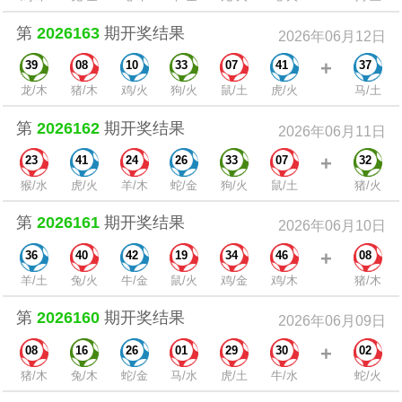
第
2026163
期开奖结果
2026年06月12日
+
39
08
10
33
07
41
37
龙/木
猪/木
鸡/火
狗/火
鼠/土
虎/火
马/土
第
2026162
期开奖结果
2026年06月11日
+
23
41
24
26
33
07
32
猴/水
虎/火
羊/木
蛇/金
狗/火
鼠/土
猪/火
第
2026161
期开奖结果
2026年06月10日
+
36
40
42
19
34
46
08
羊/土
兔/火
牛/金
鼠/火
鸡/金
鸡/木
猪/木
第
2026160
期开奖结果
2026年06月09日
+
08
16
26
01
29
30
02
猪/木
兔/木
蛇/金
马/水
虎/土
牛/水
蛇/火