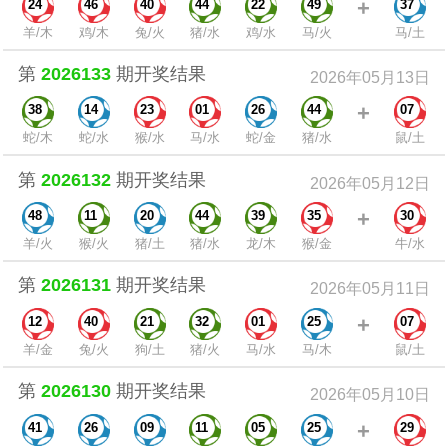
+
24
46
40
44
22
49
37
羊/木
鸡/木
兔/火
猪/水
鸡/水
马/火
马/土
第
2026133
期开奖结果
2026年05月13日
+
38
14
23
01
26
44
07
蛇/木
蛇/水
猴/水
马/水
蛇/金
猪/水
鼠/土
第
2026132
期开奖结果
2026年05月12日
+
48
11
20
44
39
35
30
羊/火
猴/火
猪/土
猪/水
龙/木
猴/金
牛/水
第
2026131
期开奖结果
2026年05月11日
+
12
40
21
32
01
25
07
羊/金
兔/火
狗/土
猪/火
马/水
马/木
鼠/土
第
2026130
期开奖结果
2026年05月10日
+
41
26
09
11
05
25
29