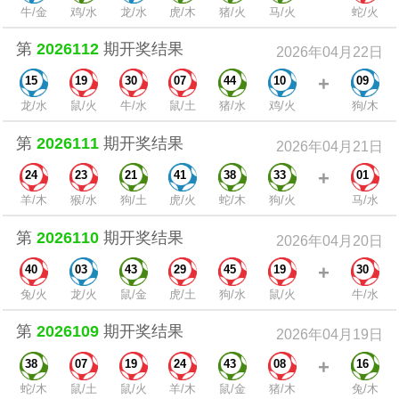
牛/金
鸡/水
龙/水
虎/木
猪/火
马/火
蛇/火
第
2026112
期开奖结果
2026年04月22日
+
15
19
30
07
44
10
09
龙/水
鼠/火
牛/水
鼠/土
猪/水
鸡/火
狗/木
第
2026111
期开奖结果
2026年04月21日
+
24
23
21
41
38
33
01
羊/木
猴/水
狗/土
虎/火
蛇/木
狗/火
马/水
第
2026110
期开奖结果
2026年04月20日
+
40
03
43
29
45
19
30
兔/火
龙/火
鼠/金
虎/土
狗/水
鼠/火
牛/水
第
2026109
期开奖结果
2026年04月19日
+
38
07
19
24
43
08
16
蛇/木
鼠/土
鼠/火
羊/木
鼠/金
猪/木
兔/木