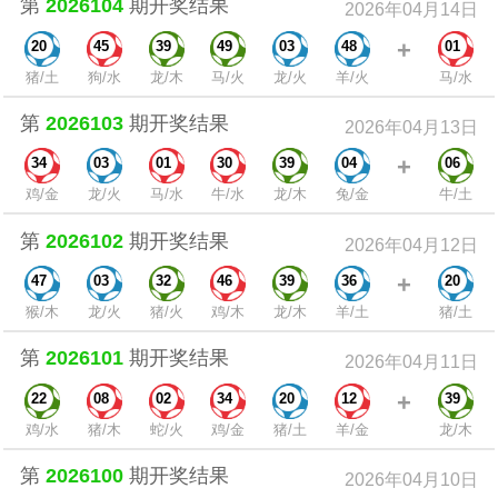
第
2026104
期开奖结果
2026年04月14日
+
20
45
39
49
03
48
01
猪/土
狗/水
龙/木
马/火
龙/火
羊/火
马/水
第
2026103
期开奖结果
2026年04月13日
+
34
03
01
30
39
04
06
鸡/金
龙/火
马/水
牛/水
龙/木
兔/金
牛/土
第
2026102
期开奖结果
2026年04月12日
+
47
03
32
46
39
36
20
猴/木
龙/火
猪/火
鸡/木
龙/木
羊/土
猪/土
第
2026101
期开奖结果
2026年04月11日
+
22
08
02
34
20
12
39
鸡/水
猪/木
蛇/火
鸡/金
猪/土
羊/金
龙/木
第
2026100
期开奖结果
2026年04月10日