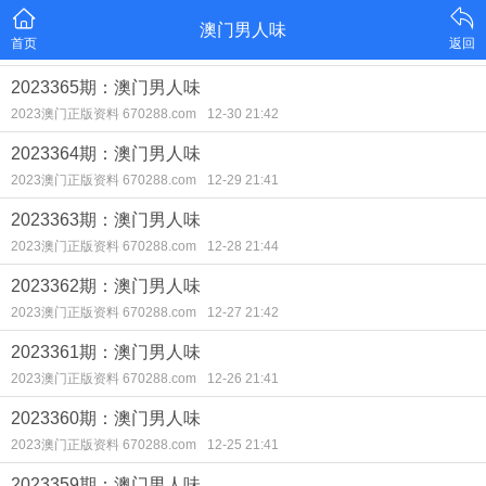
澳门男人味
首页
返回
2023365期：澳门男人味
2023澳门正版资料 670288.com
12-30 21:42
2023364期：澳门男人味
2023澳门正版资料 670288.com
12-29 21:41
2023363期：澳门男人味
2023澳门正版资料 670288.com
12-28 21:44
2023362期：澳门男人味
2023澳门正版资料 670288.com
12-27 21:42
2023361期：澳门男人味
2023澳门正版资料 670288.com
12-26 21:41
2023360期：澳门男人味
2023澳门正版资料 670288.com
12-25 21:41
2023359期：澳门男人味