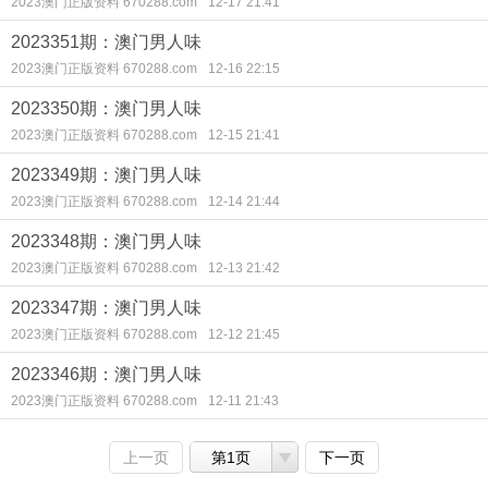
2023澳门正版资料 670288.com
12-17 21:41
2023351期：澳门男人味
2023澳门正版资料 670288.com
12-16 22:15
2023350期：澳门男人味
2023澳门正版资料 670288.com
12-15 21:41
2023349期：澳门男人味
2023澳门正版资料 670288.com
12-14 21:44
2023348期：澳门男人味
2023澳门正版资料 670288.com
12-13 21:42
2023347期：澳门男人味
2023澳门正版资料 670288.com
12-12 21:45
2023346期：澳门男人味
2023澳门正版资料 670288.com
12-11 21:43
上一页
第1页
下一页