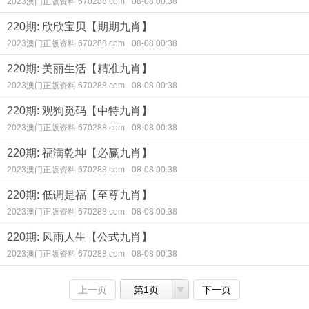
2023澳门正版资料 670288.com
08-08 00:38
220期: 欣欣宝贝【期期九肖】
2023澳门正版资料 670288.com
08-08 00:38
220期: 美丽生活【精准九肖】
2023澳门正版资料 670288.com
08-08 00:38
220期: 观狗觅码【中特九肖】
2023澳门正版资料 670288.com
08-08 00:38
220期: 福满乾坤【必赢九肖】
2023澳门正版资料 670288.com
08-08 00:38
220期: 低调是福【至尊九肖】
2023澳门正版资料 670288.com
08-08 00:38
220期: 风雨人生【公式九肖】
2023澳门正版资料 670288.com
08-08 00:38
上一页
第1页
下一页