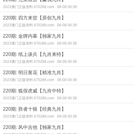
2023澳门正版资料 670288.com
08-08 00:39
220期: 四方来贺【原创九肖】
2023澳门正版资料 670288.com
08-08 00:39
220期: 金牌内幕【独家九肖】
2023澳门正版资料 670288.com
08-08 00:38
220期: 纸上谈兵【九肖来特】
2023澳门正版资料 670288.com
08-08 00:38
220期: 明日黄花【精准九肖】
2023澳门正版资料 670288.com
08-08 00:38
220期: 狐假虎威【九肖中特】
2023澳门正版资料 670288.com
08-08 00:38
220期: 胜者十狼【经典九肖】
2023澳门正版资料 670288.com
08-08 00:38
220期: 风中吉他【独家九肖】