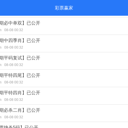
彩票赢家
【期期必中单双】已公开
m
08-08 00:32
【期期中四季肖】已公开
m
08-08 00:32
【期期平码复试】已公开
m
08-08 00:32
【期期平特四尾】已公开
m
08-08 00:32
【期期平特四肖】已公开
m
08-08 00:32
【期期必杀二肖】已公开
m
08-08 00:32
彩票绝杀5码】已公开