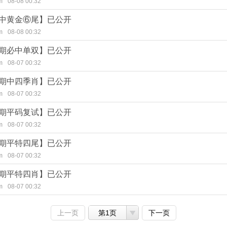
m
08-08 00:32
【必中黄金⑥尾】已公开
m
08-08 00:32
【期期必中单双】已公开
m
08-07 00:32
【期期中四季肖】已公开
m
08-07 00:32
【期期平码复试】已公开
m
08-07 00:32
【期期平特四尾】已公开
m
08-07 00:32
【期期平特四肖】已公开
m
08-07 00:32
上一页
第1页
下一页