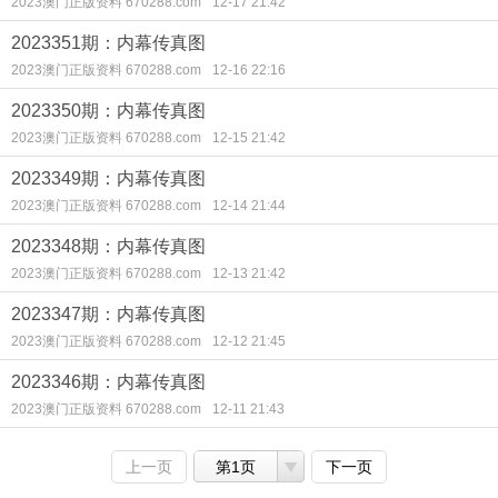
2023澳门正版资料 670288.com
12-17 21:42
2023351期：内幕传真图
2023澳门正版资料 670288.com
12-16 22:16
2023350期：内幕传真图
2023澳门正版资料 670288.com
12-15 21:42
2023349期：内幕传真图
2023澳门正版资料 670288.com
12-14 21:44
2023348期：内幕传真图
2023澳门正版资料 670288.com
12-13 21:42
2023347期：内幕传真图
2023澳门正版资料 670288.com
12-12 21:45
2023346期：内幕传真图
2023澳门正版资料 670288.com
12-11 21:43
上一页
第1页
下一页