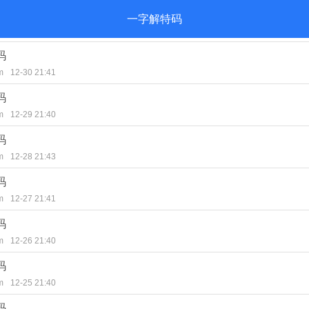
一字解特码
码
m
12-30 21:41
码
m
12-29 21:40
码
m
12-28 21:43
码
m
12-27 21:41
码
m
12-26 21:40
码
m
12-25 21:40
码