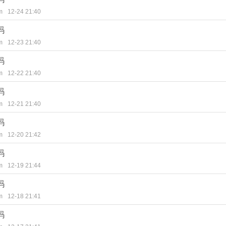
m
12-24 21:40
码
m
12-23 21:40
码
m
12-22 21:40
码
m
12-21 21:40
码
m
12-20 21:42
码
m
12-19 21:44
码
m
12-18 21:41
码