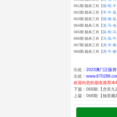
061期:稳杀三肖【
猪-蛇-牛
062期:稳杀三肖【
羊-牛-鼠
063期:稳杀三肖【
猪-猴-鼠
064期:稳杀三肖【
龙-马-兔
065期:稳杀三肖【
鼠-蛇-马
066期:稳杀三肖【
马-鼠-牛
067期:稳杀三肖【
虎-羊-猴
068期:稳杀三肖【
虎-牛-猴
出处：
2023澳门正版
出处：
www.670288.co
欢迎向您的朋友推荐本
下篇：068期:【含笑
上篇：068期:【袖里