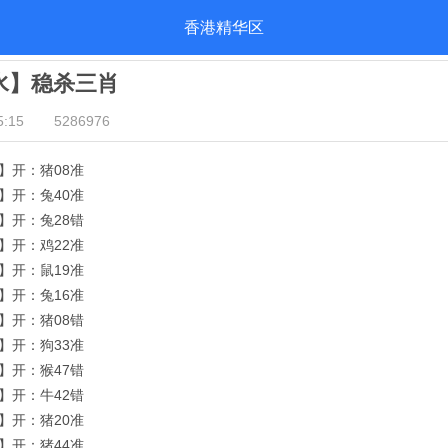
香港精华区
四水】稳杀三肖
:15
5286976
】开：猪08准
】开：兔40准
】开：兔28错
】开：鸡22准
】开：鼠19准
】开：兔16准
】开：猪08错
】开：狗33准
】开：猴47错
】开：牛42错
】开：猪20准
】开：猪44准