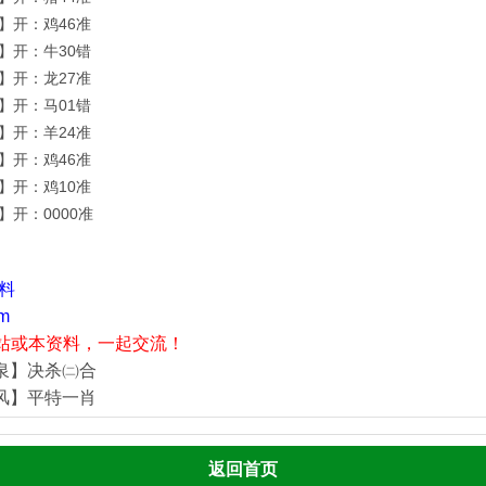
】开：鸡46准
】开：牛30错
】开：龙27准
】开：马01错
】开：羊24准
】开：鸡46准
】开：鸡10准
】开：0000准
资料
m
站或本资料，一起交流！
九泉】决杀㈡合
藏风】平特一肖
返回首页