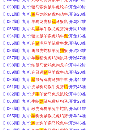
〖050期〗九肖:
猪马猴狗鼠牛虎蛇羊
:开兔40错
〖051期〗九肖:
兔
马龙蛇猪虎狗鸡牛
:开兔28准
〖052期〗九肖:
羊狗龙虎猪
鸡
马猴鼠
:开鸡22准
〖053期〗九肖:
马
鼠
羊牛猴龙虎猪狗
:开鼠19准
〖054期〗九肖:
猪龙鼠羊猴虎鸡牛
兔
:开兔16准
〖055期〗九肖:
狗
猪
虎马羊鼠猴牛龙
:开猪08准
〖056期〗九肖:
鸡鼠虎蛇猪羊兔
狗
猴
:开狗33准
〖057期〗九肖:
羊
猴
猪兔虎鸡狗鼠马
:开猴47准
〖058期〗九肖:
蛇鼠马猪鸡兔狗龙羊
:开牛42错
〖059期〗九肖:
狗鼠猴
猪
马羊虎牛鸡
:开猪20准
〖060期〗九肖:
猪
鼠兔鸡虎马狗牛羊
:开猪44准
〖061期〗九肖:
虎鼠狗马猴牛兔猪
鸡
:开鸡46准
〖062期〗九肖:
虎
牛
羊猪马兔龙鼠蛇
:开牛30准
〖063期〗九肖:
牛蛇
龙
鼠兔猴猪狗马
:开龙27准
〖064期〗九肖:
猴虎鸡狗羊兔牛蛇鼠
:开马01错
〖065期〗九肖:
羊
狗兔鼠猴龙虎鸡猪
:开羊24准
〖066期〗九肖:
鸡
龙狗羊猴马蛇兔牛
:开鸡46准