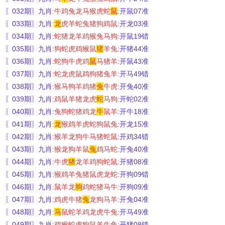
〖032期〗九肖:
牛鸡兔龙马猴虎蛇
鼠
:开鼠07准
〖033期〗九肖:
龙
虎羊蛇兔猪狗鸡鼠
:开龙03准
〖034期〗九肖:
蛇猪龙羊鸡猴兔马狗
:开鼠19错
〖035期〗九肖:
狗蛇虎鸡猴鼠
猪
羊兔
:开猪44准
〖036期〗九肖:
蛇狗牛虎鸡
鼠
马猪羊
:开鼠43准
〖037期〗九肖:
蛇龙虎鼠鸡狗猪兔羊
:开马49错
〖038期〗九肖:
猴马狗羊鸡猪
兔
牛虎
:开兔40准
〖039期〗九肖:
鸡鼠羊猪龙虎
蛇
马狗
:开蛇02准
〖040期〗九肖:
兔狗蛇猪鸡龙
牛
鼠羊
:开牛18准
〖041期〗九肖:
龙
猴鸡羊虎蛇狗鼠兔
:开龙15准
〖042期〗九肖:
猴羊龙狗牛马猪蛇鼠
:开鸡34错
〖043期〗九肖:
猴龙狗羊鼠
兔
鸡马蛇
:开兔40准
〖044期〗九肖:
牛虎
猪
龙羊鸡狗蛇鼠
:开猪08准
〖045期〗九肖:
猴鸡羊兔猪鼠虎龙蛇
:开狗09错
〖046期〗九肖:
鼠羊龙
狗
鸡蛇猪马牛
:开狗09准
〖047期〗九肖:
鸡虎牛猪
兔
龙狗马羊
:开兔04准
〖048期〗九肖:
马
鼠蛇羊鸡龙虎牛兔
:开马49准
〖049期〗九肖:
鸡猴蛇虎狗鼠羊牛兔
:开猪08错