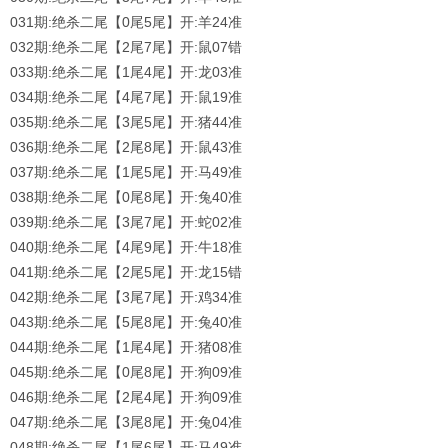
031期:绝杀二尾【0尾5
尾】开:羊24准
032期:绝杀二尾【2尾7
尾】开:鼠07错
033期:绝杀二尾【1尾4
尾】开:龙03准
034期:绝杀二尾【4尾7
尾】开:鼠19准
035期:绝杀二尾【3尾5
尾】开:猪44准
036期:绝杀二尾【2尾8
尾】开:鼠43准
037期:绝杀二尾【1尾5
尾】开:马49准
038期:绝杀二尾【0尾8
尾】开:兔40准
039期:绝杀二尾【3尾7
尾】开:蛇02准
040期:绝杀二尾【4尾9
尾】开:牛18准
041期:绝杀二尾【2尾5
尾】开:龙15错
042期:绝杀二尾【3尾7
尾】开:鸡34准
043期:绝杀二尾【5尾8
尾】开:兔40准
044期:绝杀二尾【1尾4
尾】开:猪08准
045期:绝杀二尾【0尾8
尾】开:狗09准
046期:绝杀二尾【2尾4
尾】开:狗09准
047期:绝杀二尾【3尾8
尾】开:兔04准
048期:绝杀二尾【1尾6
尾】开:马49准