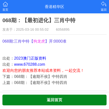
香港精华区
首页
返回
068期：【最初进化】三肖中特
发表于：2025-03-16 00:55:02
6056895
068期:三肖中特【
狗龙虎
】开:0000准
出处：
2023澳门正版资料
出处：
www.670288.com
欢迎向您的朋友推荐本站或本资料，一起交流！
下篇：068期：【逾期不侯】中特四肖
上篇：068期：【逾期不侯】中特四肖
返回首页