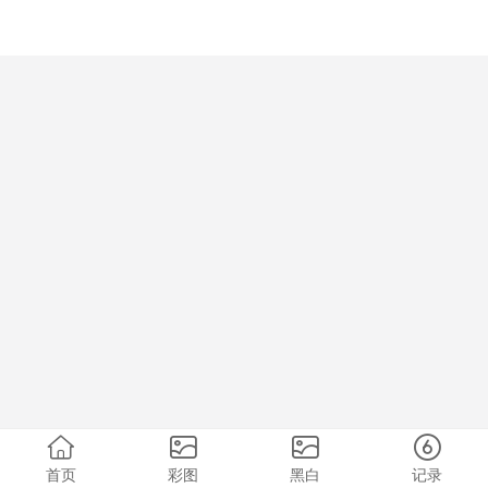
首页
彩图
黑白
记录