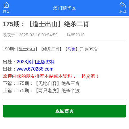
澳门精华区
首页
返回
175期：【道士出山】绝杀二肖
发表于：2025-03-16 00:54:59
14852310
150期:【道士出山】【绝杀二肖】【
马兔
】开:狗09准
出处：
2023澳门正版资料
出处：
www.670288.com
欢迎向您的朋友推荐本站或本资料，一起交流！
下篇：175期：【无地自容】绝杀三肖
上篇：175期：【两只老虎】绝杀半波
返回首页