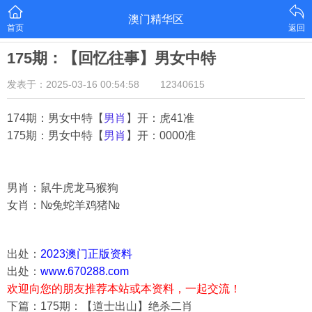
澳门精华区
首页
返回
175期：【回忆往事】男女中特
发表于：2025-03-16 00:54:58
12340615
174期：男女中特【
男
肖
】开：虎41准
175期：男女中特【
男
肖
】开：0000准
男肖：鼠牛虎龙马猴狗
女肖：№兔蛇羊鸡猪№
出处：
2023澳门正版资料
出处：
www.670288.com
欢迎向您的朋友推荐本站或本资料，一起交流！
下篇：175期：【道士出山】绝杀二肖