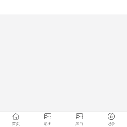
首页
彩图
黑白
记录