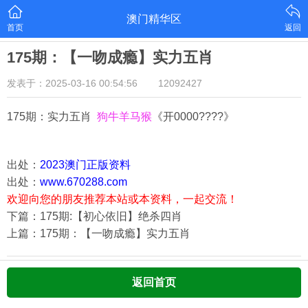
澳门精华区
首页
返回
175期：【一吻成瘾】实力五肖
发表于：2025-03-16 00:54:56
12092427
175期：实力五肖
狗牛羊马猴
《开0000????》
出处：
2023澳门正版资料
出处：
www.670288.com
欢迎向您的朋友推荐本站或本资料，一起交流！
下篇：175期:【初心依旧】绝杀四肖
上篇：175期：【一吻成瘾】实力五肖
返回首页