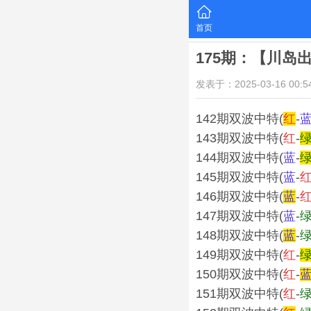
首页
175期：【川岛
发表于：2025-03-16 00:54
142期双波中特(
红
-
143期双波中特(
红
-
144期双波中特(
蓝
-
145期双波中特(
蓝
-
146期双波中特(
蓝
-
147期双波中特(
蓝
-
148期双波中特(
蓝
-
149期双波中特(
红
-
150期双波中特(
红
-
151期双波中特(
红
-