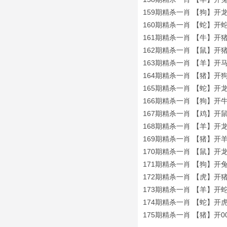
159期精杀一肖 【狗】开龙
160期精杀一肖 【蛇】开蛇
161期精杀一肖 【牛】开猪
162期精杀一肖 【鼠】开猪
163期精杀一肖 【羊】开马
164期精杀一肖 【猪】开狗
165期精杀一肖 【蛇】开龙
166期精杀一肖 【狗】开牛
167期精杀一肖 【鸡】开鼠
168期精杀一肖 【羊】开龙
169期精杀一肖 【猪】开羊
170期精杀一肖 【鼠】开龙
171期精杀一肖 【狗】开兔
172期精杀一肖 【虎】开猪
173期精杀一肖 【羊】开蛇
174期精杀一肖 【蛇】开虎
175期精杀一肖 【猪】开0