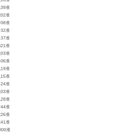
39准
02准
08准
32准
37准
21准
03准
06准
19准
15准
24准
03准
28准
44准
26准
41准
000准