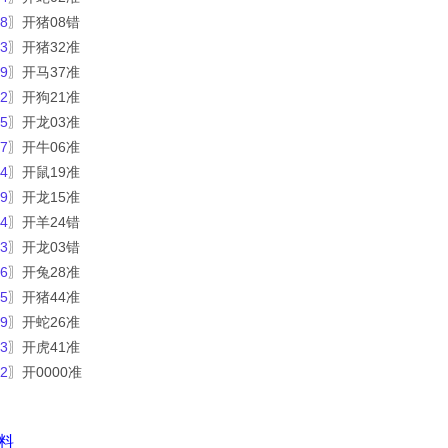
8
〗开猪08错
3
〗开猪32准
9
〗开马37准
2
〗开狗21准
5
〗开龙03准
7
〗开牛06准
4
〗开鼠19准
9
〗开龙15准
4
〗开羊24错
3
〗开龙03错
6
〗开兔28准
5
〗开猪44准
9
〗开蛇26准
3
〗开虎41准
2
〗开0000准
资料