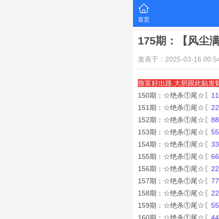
首页
175期：【风尘
发表于：2025-03-16 00:54
致富好出路,大胆跟此贴发
150期：☆绝杀①尾☆〖
11
151期：☆绝杀①尾☆〖
22
152期：☆绝杀①尾☆〖
88
153期：☆绝杀①尾☆〖
55
154期：☆绝杀①尾☆〖
33
155期：☆绝杀①尾☆〖
66
156期：☆绝杀①尾☆〖
22
157期：☆绝杀①尾☆〖
77
158期：☆绝杀①尾☆〖
22
159期：☆绝杀①尾☆〖
55
160期：☆绝杀①尾☆〖
44